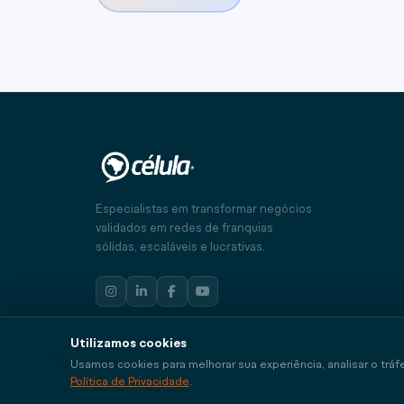
Especialistas em transformar negócios
validados em redes de franquias
sólidas, escaláveis e lucrativas.
Utilizamos cookies
🍪
Usamos cookies para melhorar sua experiência, analisar o trá
© 2026 Célula Franquias · CNPJ 43.056.149/0001-03
Política de Privacidade
.