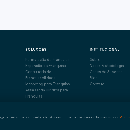
SOLUÇÕES
INSTITUCIONAL
Formatação de Franquias
Sobre
Expansão de Franquias
Nossa Metodologia
Consultoria de
Cases de Sucesso
Franqueabilidade
Blog
Marketing para Franquias
Contato
Assessoria Jurídica para
Franquias
fego e personalizar conteúdo. Ao continuar, você concorda com nossa
Políti