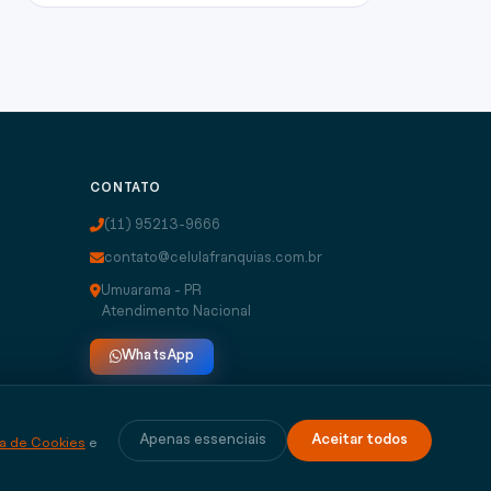
CONTATO
(11) 95213-9666
contato@celulafranquias.com.br
Umuarama - PR
Atendimento Nacional
WhatsApp
Apenas essenciais
Aceitar todos
ca de Cookies
e
Privacidade
Cookies
Termos de Uso