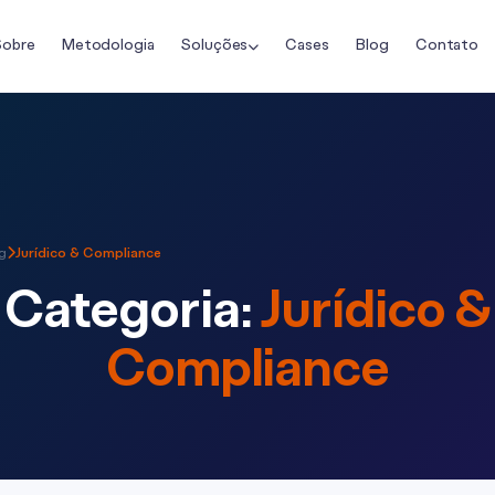
Sobre
Metodologia
Soluções
Cases
Blog
Contato
g
Jurídico & Compliance
Categoria:
Jurídico &
Compliance