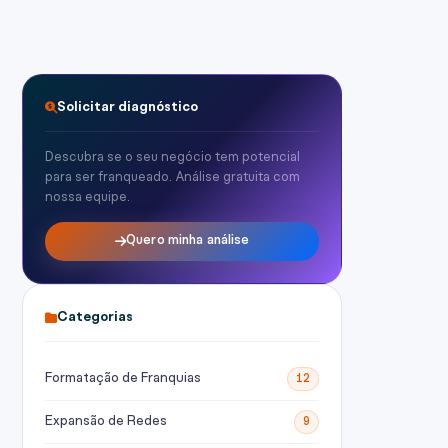
Solicitar diagnóstico
Descubra se o seu negócio tem potencial
para ser franqueado. Análise gratuita com
nossa equipe.
Quero minha análise
Categorias
Formatação de Franquias
12
Expansão de Redes
9